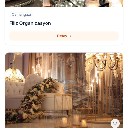
Osmangazi
Filiz Organizasyon
Detay →
🤍