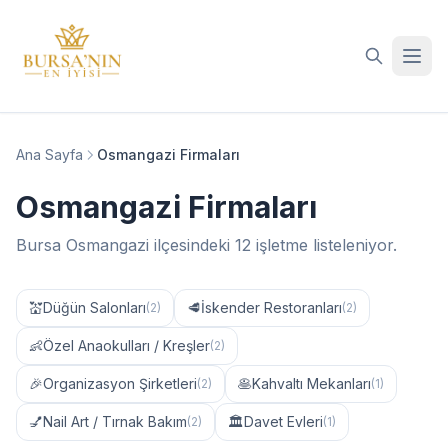
İçeriğe geç
Ana Sayfa
Osmangazi Firmaları
Osmangazi Firmaları
Bursa Osmangazi ilçesindeki 12 işletme listeleniyor.
💒
Düğün Salonları
🥩
İskender Restoranları
(2)
(2)
👶
Özel Anaokulları / Kreşler
(2)
🎉
Organizasyon Şirketleri
🥞
Kahvaltı Mekanları
(2)
(1)
💅
Nail Art / Tırnak Bakım
🏛️
Davet Evleri
(2)
(1)