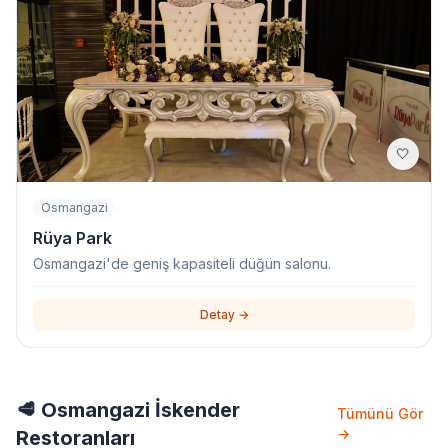
🤍
Osmangazi
Rüya Park
Osmangazi'de geniş kapasiteli düğün salonu.
Detay →
🥩 Osmangazi İskender
Tümünü Gör
→
Restoranları