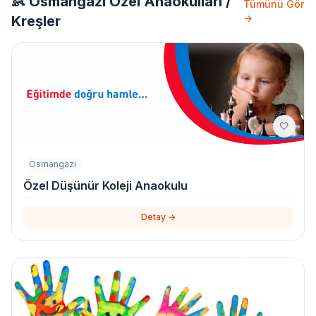
👶 Osmangazi Özel Anaokulları /
Tümünü Gör
→
Kreşler
🤍
Osmangazi
Özel Düşünür Koleji Anaokulu
Detay →