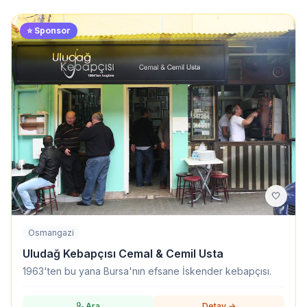
⭐ Sponsor
🤍
Osmangazi
Uludağ Kebapçısı Cemal & Cemil Usta
1963'ten bu yana Bursa'nın efsane İskender kebapçısı.
Ara
Detay →