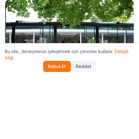
Bu site, deneyiminizi iyileştirmek için çerezler kullanır.
Detaylı
bilgi
🤍
Kabul Et
Reddet
Osmangazi
Salon Aşka Davet
Detay →