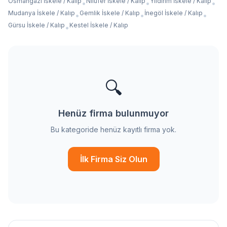
Osmangazi İskele / Kalıp
Nilüfer İskele / Kalıp
Yıldırım İskele / Kalıp
•
•
•
Mudanya İskele / Kalıp
Gemlik İskele / Kalıp
İnegöl İskele / Kalıp
•
•
•
Gürsu İskele / Kalıp
Kestel İskele / Kalıp
•
🔍
Henüz firma bulunmuyor
Bu kategoride henüz kayıtlı firma yok.
İlk Firma Siz Olun