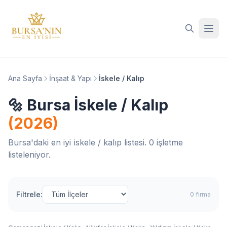
İçeriğe geç
Ana Sayfa
İnşaat & Yapı
İskele / Kalıp
🔩 Bursa İskele / Kalıp
(2026)
Bursa'daki en iyi i̇skele / kalıp listesi. 0 işletme
listeleniyor.
Filtrele:
0 firma