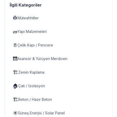
İlgili Kategoriler
👷
Müteahhitler
🧱
Yapı Malzemeleri
🚪
Çelik Kapı / Pencere
🛗
Asansör & Yürüyen Merdiven
🏗️
Zemin Kaplama
🏠
Çatı / İzolasyon
🏗️
Beton / Hazır Beton
☀️
Güneş Enerjisi / Solar Panel